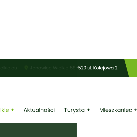
lkie.eu
Janowice Wielkie 58-520 ul. Kolejowa 2
lkie
Aktualności
Turysta
Mieszkaniec