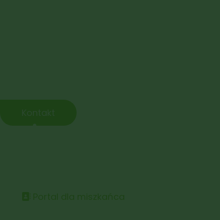
Gmina
Janowice Wielkie
Nie czekaj na idealny moment — on właśnie nadszedł. Spa
bliskich i wyrusz tam, gdzie czekają nowe doświadczenia, 
niezapomniane emocje.
Kontakt
Gmina Janowice Wielki
Przygoda jest bliżej, niż myślisz. Wystarczy zrobić pierw
Każdy dzień to szansa na coś wyjątkowego – spacer niezn
Portal dla miszkańca