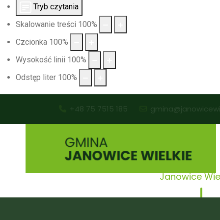
Tryb czytania
Skalowanie treści
100
%
Czcionka
100
%
Wysokość linii
100
%
Odstęp liter
100
%
+48 75 7515 185
gmina@janowicewie
Janowice Wie