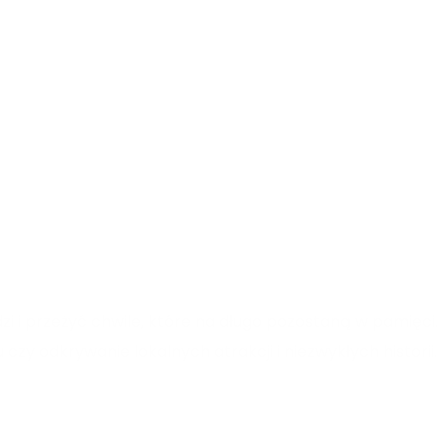
dzi i przeżyć chwile, które na długo pozostaną w pamięci.
y odkrywanie lokalnych atrakcji i niezwykłych historii.