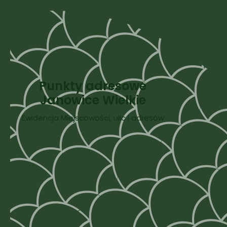
Punkty adresowe
Janowice Wielkie
Ewidencja Miejscowości, ulic i adresów