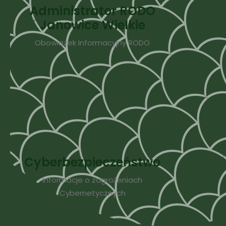
Administrator RODO
Janowice Wielkie
Obowiązek Informacyjny RODO
Cyberbezpieczeństwo
Informacje o zagrożeniach
Cybernetycznych