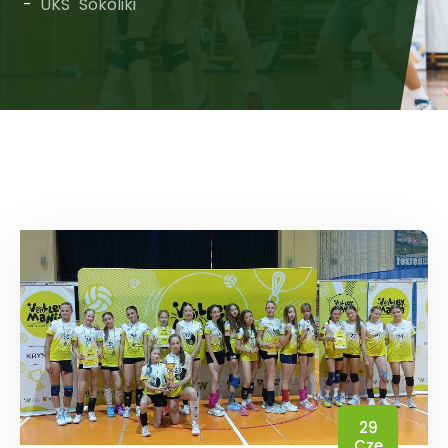
UKS "Sokoliki"
29
Cze