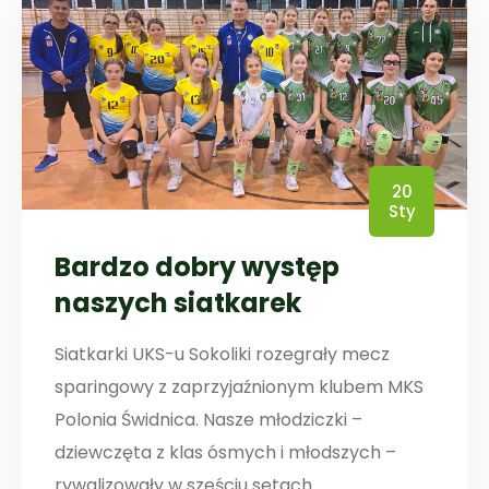
20
Sty
Bardzo dobry występ
naszych siatkarek
Siatkarki UKS-u Sokoliki rozegrały mecz
sparingowy z zaprzyjaźnionym klubem MKS
Polonia Świdnica. Nasze młodziczki –
dziewczęta z klas ósmych i młodszych –
rywalizowały w sześciu setach