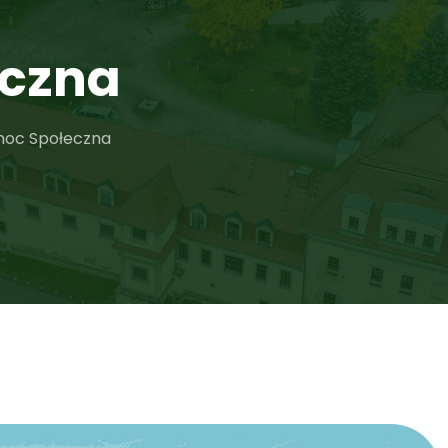
eczna
oc Społeczna