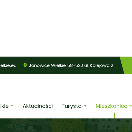
lkie.eu
Janowice Wielkie 58-520 ul. Kolejowa 2
lkie
Aktualności
Turysta
Mieszkaniec