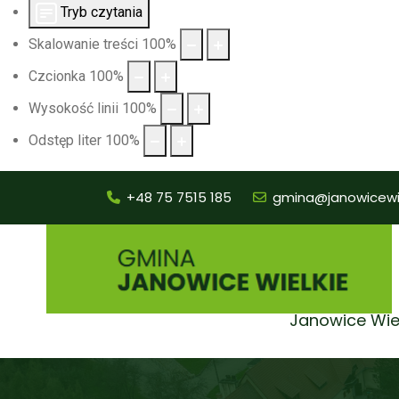
Tryb czytania
Skalowanie treści
100
%
Czcionka
100
%
Wysokość linii
100
%
Odstęp liter
100
%
+48 75 7515 185
gmina@janowicewie
Janowice Wie