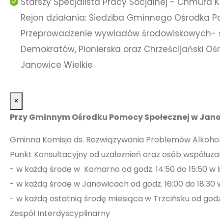
Starszy Specjalista Pracy Socjalnej - Chmura 
Rejon działania: Siedziba Gminnego Ośrodka 
Przeprowadzenie wywiadów środowiskowych- so
Demokratów, Pionierska oraz Chrześcijański Oś
Janowice Wielkie
×
Przy Gminnym Ośrodku Pomocy Społecznej w Janow
Gminna Komisja ds. Rozwiązywania Problemów Alkoh
Punkt Konsultacyjny od uzależnień oraz osób współuza
- w każdą środę w Komarno od godz. 14:50 do 15:50 w b
- w każdą środę w Janowicach od godz. 16:00 do 18:3
- w każdą ostatnią środę miesiąca w Trzcińsku od godz.
Zespół Interdyscyplinarny