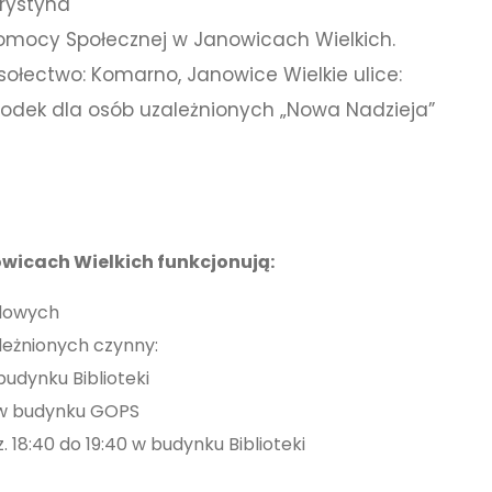
Krystyna
Pomocy Społecznej w Janowicach Wielkich.
łectwo: Komarno, Janowice Wielkie ulice:
rodek dla osób uzależnionych „Nowa Nadzieja”
icach Wielkich funkcjonują:
olowych
leżnionych czynny:
udynku Biblioteki
0 w budynku GOPS
 18:40 do 19:40 w budynku Biblioteki