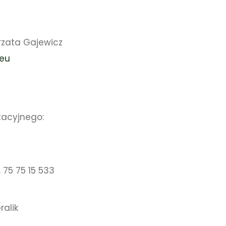
rzata Gajewicz
.eu
tacyjnego:
. 75 75 15 533
alik