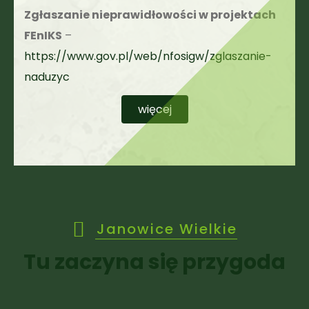
Zgłaszanie nieprawidłowości w projektach
FEnIKS
–
https://www.gov.pl/web/nfosigw/zglaszanie-
naduzyc
więcej
Janowice Wielkie
Tu zaczyna się przygoda