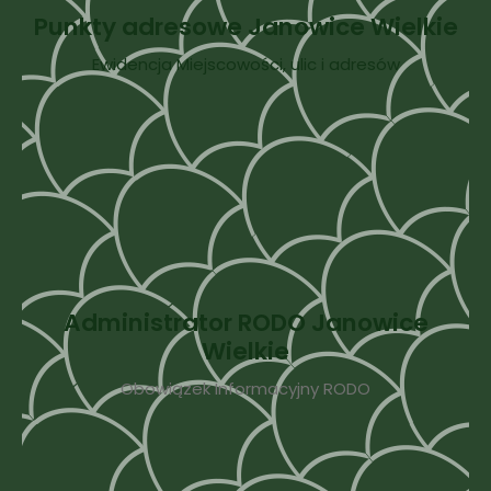
Punkty adresowe Janowice Wielkie
Ewidencja Miejscowości, ulic i adresów
Administrator RODO Janowice
Wielkie
Obowiązek Informacyjny RODO