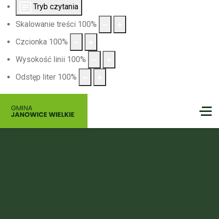
Tryb czytania
Skalowanie treści
100
%
Czcionka
100
%
Wysokość linii
100
%
Odstęp liter
100
%
Gmina
Janowice Wielkie
Nie czekaj na idealny moment — on właśnie nadszedł.
Spakuj dobry humor, zabierz bliskich i wyrusz tam, gdzie