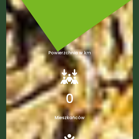
0
Powierzchnia w km
0
Mieszkańców