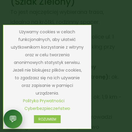
(Szlak Zielony)
To jest najczęściej wybierana trasa,
idealna na krótki, rodzinny spacer.
Używamy cookies w celach
Start:
Janowice Wielkie (okolice ul. 1
funkcjonalnych, aby ułatwić
Maja / ul. Zamkowej lub parking przy
użytkownikom korzystanie z witryny
oraz w celu tworzenia
wejściu na szlak).
anonimowych statystyk serwisu.
Oznakowanie:
Szlak
Zielony
.
Jeżeli nie blokujesz plików cookies,
Czas przejścia (w jedną stronę):
ok.
to zgadzasz się na ich używanie
oraz zapisanie w pamięci
40–45 minut.
urządzenia.
Długość (w jedną stronę):
ok. 1,9 km -
Polityka Prywatności
2,3 km.
Cyberbezpieczeństwo
Charakterystyka:
Trasa prowadzi
💬
ROZUMIEM
łagodnie pod górę, częściowo