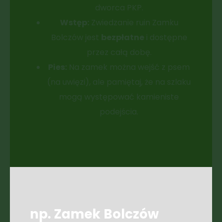
dworca PKP.
Wstęp:
Zwiedzanie ruin Zamku
Bolczów jest
bezpłatne
i dostępne
przez całą dobę.
Pies:
Na zamek można wejść z psem
(na uwięzi), ale pamiętaj, że na szlaku
mogą występować kamieniste
podejścia.
np. Zamek Bolczów