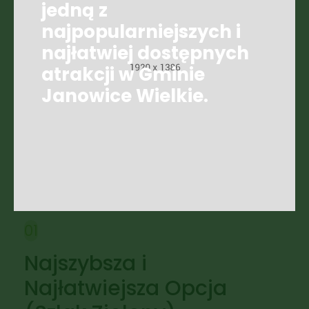
jedną z
najpopularniejszych i
najłatwiej dostępnych
atrakcji w Gminie
Janowice Wielkie.
01
Najszybsza i
Najłatwiejsza Opcja