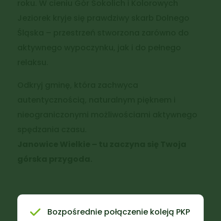
roku. W cieniu Gór Sokolich i Kolorowych
Jeziorek kryje się prawdziwy skarb Dolnego
Śląska – przestrzeń stworzona zarówno do
aktywnego wypoczynku, jak i do pełnego
relaksu.
Odkryj gminę, która zachwyca
autentycznością, naturalnym pięknem i
nieograniczonymi możliwościami aktywnego
spędzania czasu.
Janowice Wielkie – tu zaczyna się Twoja
górska przygoda.
Bozpośrednie połączenie koleją PKP