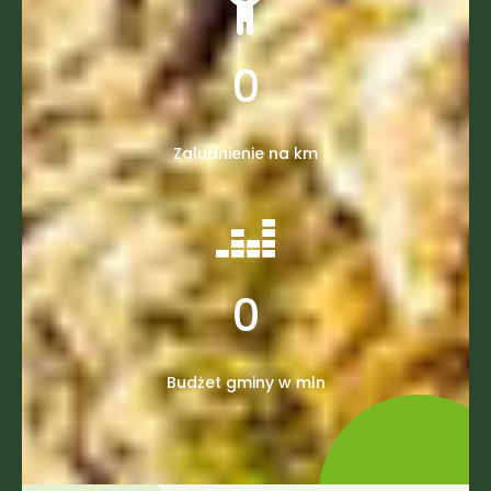
0
Zaludnienie na km
0
Budżet gminy w mln