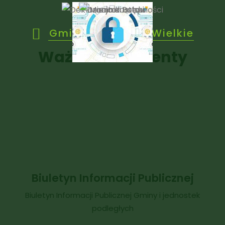
Gmina Janowice Wielkie
Ważne dokumenty
Biuletyn Informacji Publicznej
Biuletyn Informacji Publicznej Gminy i jednostek
podległych