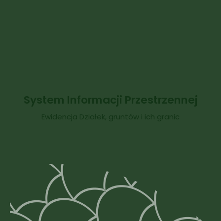
System Informacji Przestrzennej
Ewidencja Działek, gruntów i ich granic