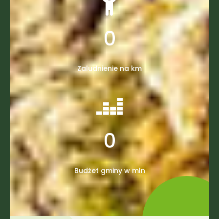
0
Zaludnienie na km
0
Budżet gminy w mln