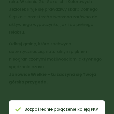
roku. W cieniu Gór Sokolich i Kolorowych
Jeziorek kryje się prawdziwy skarb Dolnego
Śląska – przestrzeń stworzona zarówno do
aktywnego wypoczynku, jak i do pełnego
relaksu.
Odkryj gminę, która zachwyca
autentycznością, naturalnym pięknem i
nieograniczonymi możliwościami aktywnego
spędzania czasu.
Janowice Wielkie – tu zaczyna się Twoja
górska przygoda.
Bozpośrednie połączenie koleją PKP