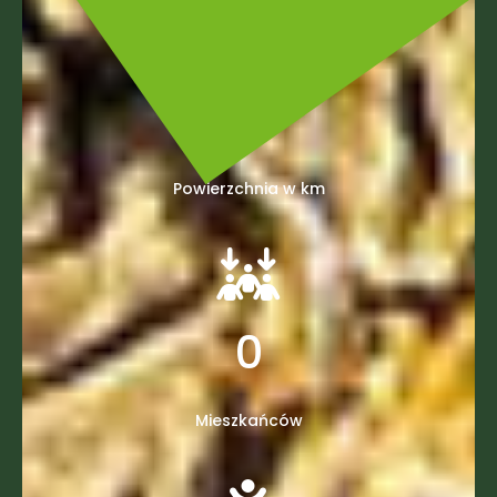
0
Powierzchnia w km
0
Mieszkańców