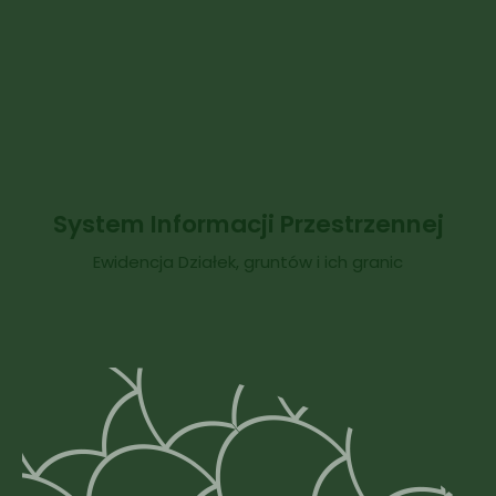
System Informacji Przestrzennej
Ewidencja Działek, gruntów i ich granic