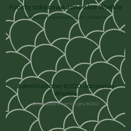
Punkty adresowe Janowice Wielkie
Ewidencja Miejscowości, ulic i adresów
Administrator RODO Janowice
Wielkie
Obowiązek Informacyjny RODO