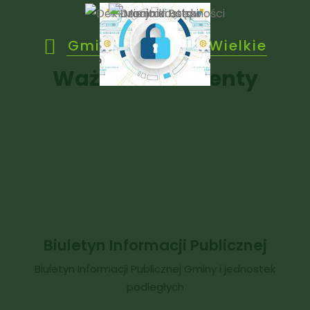
Gmina Janowice Wielkie
Ważne dokumenty
Biuletyn Informacji Publicznej
Biuletyn Informacji Publicznej Gminy i jednostek
podległych