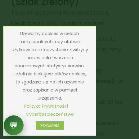
(Szlak Zielony)
To jest najczęściej wybierana trasa,
idealna na krótki, rodzinny spacer.
Używamy cookies w celach
Start:
Janowice Wielkie (okolice ul. 1
funkcjonalnych, aby ułatwić
Maja / ul. Zamkowej lub parking przy
użytkownikom korzystanie z witryny
oraz w celu tworzenia
wejściu na szlak).
anonimowych statystyk serwisu.
Oznakowanie:
Szlak
Zielony
.
Jeżeli nie blokujesz plików cookies,
Czas przejścia (w jedną stronę):
ok.
to zgadzasz się na ich używanie
oraz zapisanie w pamięci
40–45 minut.
urządzenia.
Długość (w jedną stronę):
ok. 1,9 km -
Polityka Prywatności
2,3 km.
Cyberbezpieczeństwo
Charakterystyka:
Trasa prowadzi
💬
ROZUMIEM
łagodnie pod górę, częściowo