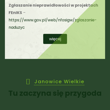
Zgłaszanie nieprawidłowości w projektach
FEnIKS
–
https://www.gov.pl/web/nfosigw/zglaszanie-
naduzyc
więcej
Janowice Wielkie
Tu zaczyna się przygoda