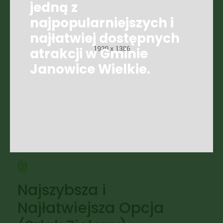
jedną z
najpopularniejszych i
najłatwiej dostępnych
atrakcji w Gminie
Janowice Wielkie.
01
Najszybsza i
Najłatwiejsza Opcja