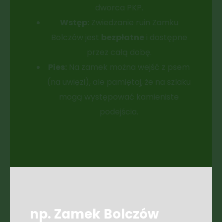
dworca PKP.
Wstęp:
Zwiedzanie ruin Zamku
Bolczów jest
bezpłatne
i dostępne
przez całą dobę.
Pies:
Na zamek można wejść z psem
(na uwięzi), ale pamiętaj, że na szlaku
mogą występować kamieniste
podejścia.
np. Zamek Bolczów