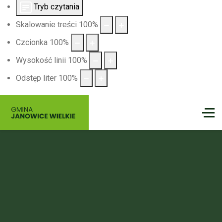
Tryb czytania
Skalowanie treści
100
%
Czcionka
100
%
Wysokość linii
100
%
Odstęp liter
100
%
Gmina
Janowice Wielkie
Nie czekaj na idealny moment — on właśnie nadszedł.
Spakuj dobry humor, zabierz bliskich i wyrusz tam, gdzie