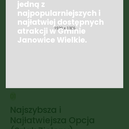
jedną z
najpopularniejszych i
najłatwiej dostępnych
atrakcji w Gminie
Janowice Wielkie.
01
Najszybsza i
Najłatwiejsza Opcja