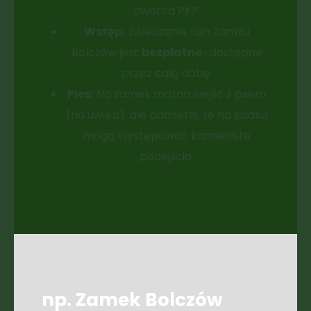
dworca PKP.
Wstęp:
Zwiedzanie ruin Zamku
Bolczów jest
bezpłatne
i dostępne
przez całą dobę.
Pies:
Na zamek można wejść z psem
(na uwięzi), ale pamiętaj, że na szlaku
mogą występować kamieniste
podejścia.
np. Zamek Bolczów