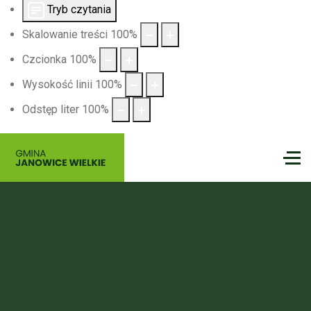
Tryb czytania
Skalowanie treści
100
%
Czcionka
100
%
Wysokość linii
100
%
Odstęp liter
100
%
Gmina
Janowice Wielkie
Nie czekaj na idealny moment — on właśnie nadszedł.
Spakuj dobry humor, zabierz bliskich i wyrusz tam, gdzie