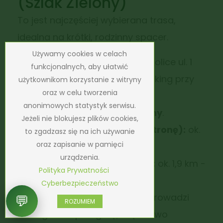
(Szlak Zielony)
To jest najczęściej wybierana trasa,
idealna na krótki, rodzinny spacer.
Używamy cookies w celach
Start:
Janowice Wielkie (okolice ul. 1
funkcjonalnych, aby ułatwić
Maja / ul. Zamkowej lub parking przy
użytkownikom korzystanie z witryny
oraz w celu tworzenia
wejściu na szlak).
anonimowych statystyk serwisu.
Oznakowanie:
Szlak
Zielony
.
Jeżeli nie blokujesz plików cookies,
Czas przejścia (w jedną stronę):
ok.
to zgadzasz się na ich używanie
oraz zapisanie w pamięci
40–45 minut.
urządzenia.
Długość (w jedną stronę):
ok. 1,9 km -
Polityka Prywatności
2,3 km.
Cyberbezpieczeństwo
Charakterystyka:
Trasa prowadzi
💬
ROZUMIEM
łagodnie pod górę, częściowo