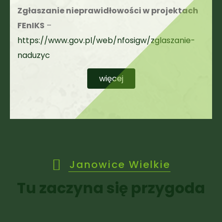
Zgłaszanie nieprawidłowości w projektach
FEnIKS
–
https://www.gov.pl/web/nfosigw/zglaszanie-
naduzyc
więcej
Janowice Wielkie
Tu zaczyna się przygoda