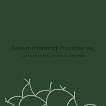
System Informacji Przestrzennej
Ewidencja Działek, gruntów i ich granic