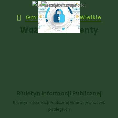
Gmina Janowice Wielkie
Ważne dokumenty
Biuletyn Informacji Publicznej
Biuletyn Informacji Publicznej Gminy i jednostek
podległych