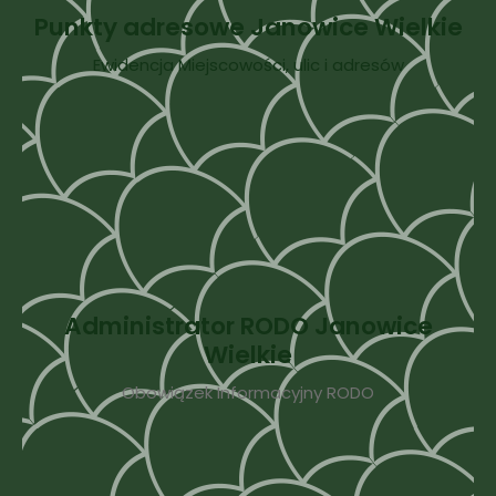
Punkty adresowe Janowice Wielkie
Ewidencja Miejscowości, ulic i adresów
Administrator RODO Janowice
Wielkie
Obowiązek Informacyjny RODO