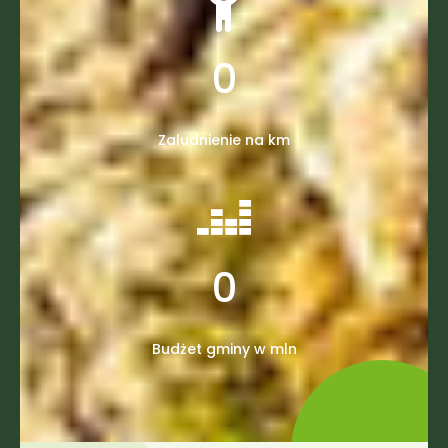
0
Zaludnienie na km
0
Budżet gminy w mln