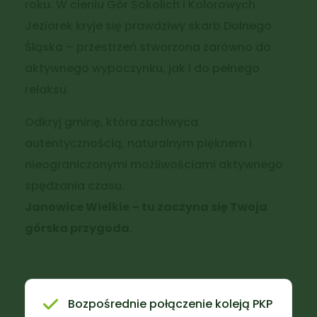
roku. W cieniu Gór Sokolich i Kolorowych
Jeziorek kryje się prawdziwy skarb Dolnego
Śląska – przestrzeń stworzona zarówno do
aktywnego wypoczynku, jak i do pełnego
relaksu.
Odkryj gminę, która zachwyca
autentycznością, naturalnym pięknem i
nieograniczonymi możliwościami aktywnego
spędzania czasu.
Janowice Wielkie – tu zaczyna się Twoja
górska przygoda.
Bozpośrednie połączenie koleją PKP