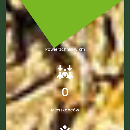
0
Powierzchnia w km
0
Mieszkańców