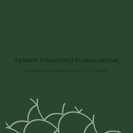
System Informacji Przestrzennej
Ewidencja Działek, gruntów i ich granic