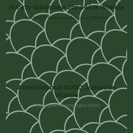
Punkty adresowe Janowice Wielkie
Ewidencja Miejscowości, ulic i adresów
Administrator RODO Janowice
Wielkie
Obowiązek Informacyjny RODO