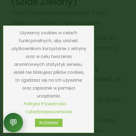
(Szlak Zielony)
To jest najczęściej wybierana trasa,
idealna na krótki, rodzinny spacer.
Używamy cookies w celach
Start:
Janowice Wielkie (okolice ul. 1
funkcjonalnych, aby ułatwić
Maja / ul. Zamkowej lub parking przy
użytkownikom korzystanie z witryny
oraz w celu tworzenia
wejściu na szlak).
anonimowych statystyk serwisu.
Oznakowanie:
Szlak
Zielony
.
Jeżeli nie blokujesz plików cookies,
Czas przejścia (w jedną stronę):
ok.
to zgadzasz się na ich używanie
oraz zapisanie w pamięci
40–45 minut.
urządzenia.
Długość (w jedną stronę):
ok. 1,9 km -
Polityka Prywatności
2,3 km.
Cyberbezpieczeństwo
Charakterystyka:
Trasa prowadzi
💬
ROZUMIEM
łagodnie pod górę, częściowo