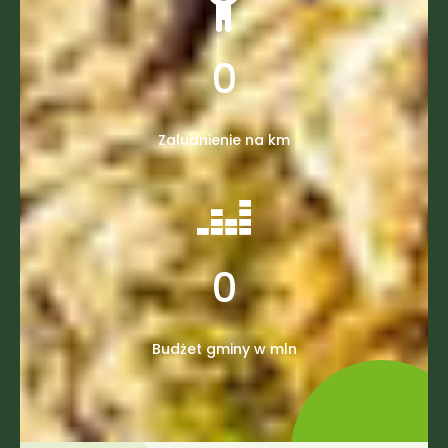
0
Zaludnienie na km
0
Budżet gminy w mln