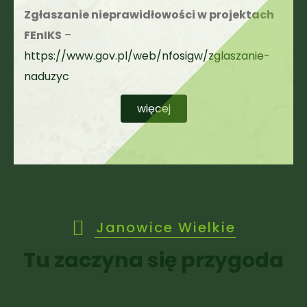
Zgłaszanie nieprawidłowości w projektach
FEnIKS
–
https://www.gov.pl/web/nfosigw/zglaszanie-
naduzyc
więcej
Janowice Wielkie
Tu zaczyna się przygoda