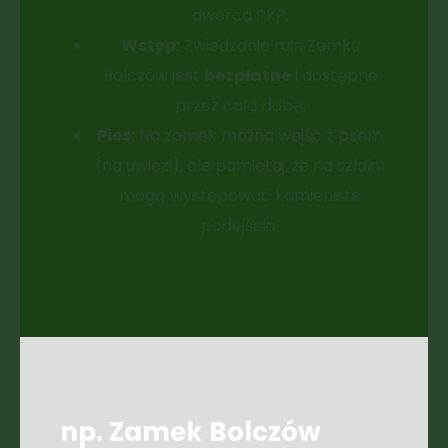
dworca PKP.
Wstęp:
Zwiedzanie ruin Zamku
Bolczów jest
bezpłatne
i dostępne
przez całą dobę.
Pies:
Na zamek można wejść z psem
(na uwięzi), ale pamiętaj, że na szlaku
mogą występować kamieniste
podejścia.
np. Zamek Bolczów