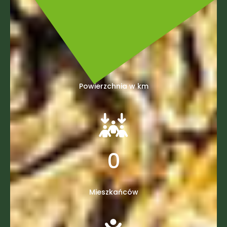
0
Powierzchnia w km
0
Mieszkańców