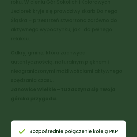
roku. W cieniu Gór Sokolich i Kolorowych
Jeziorek kryje się prawdziwy skarb Dolnego
Śląska – przestrzeń stworzona zarówno do
aktywnego wypoczynku, jak i do pełnego
relaksu.
Odkryj gminę, która zachwyca
autentycznością, naturalnym pięknem i
nieograniczonymi możliwościami aktywnego
spędzania czasu.
Janowice Wielkie – tu zaczyna się Twoja
górska przygoda.
Bozpośrednie połączenie koleją PKP