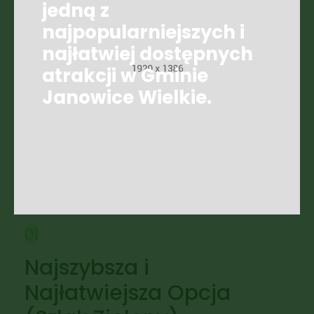
jedną z
najpopularniejszych i
najłatwiej dostępnych
atrakcji w Gminie
Janowice Wielkie.
01
Najszybsza i
Najłatwiejsza Opcja