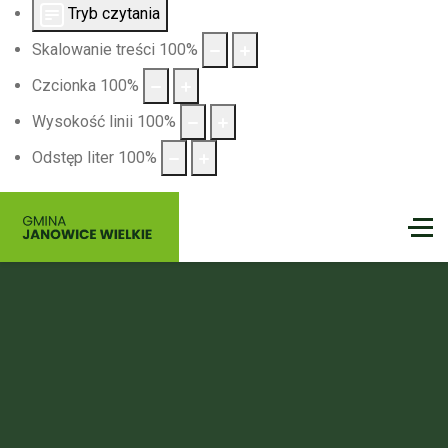
Tryb czytania
Skalowanie treści
100
%
Czcionka
100
%
Wysokość linii
100
%
Odstęp liter
100
%
Gmina
Janowice Wielkie
Nie czekaj na idealny moment — on właśnie nadszedł.
Spakuj dobry humor, zabierz bliskich i wyrusz tam, gdzie