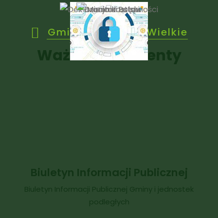
Gmina Janowice Wielkie
Ważne dokumenty
Biuletyn Informacji Publicznej
Biuletyn Informacji Publicznej Gminy i jednostek
podległych