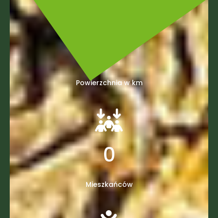
0
Powierzchnia w km
0
Mieszkańców