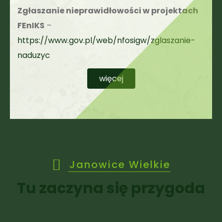
Zgłaszanie nieprawidłowości w projektach
FEnIKS
–
https://www.gov.pl/web/nfosigw/zglaszanie-
naduzyc
więcej
Janowice Wielkie
Tu zaczyna się przygoda