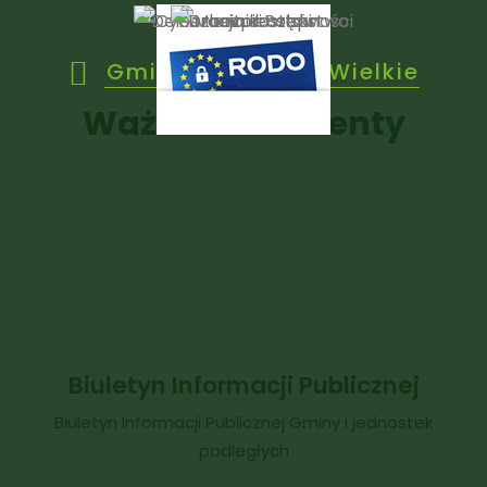
Gmina Janowice Wielkie
Ważne dokumenty
Biuletyn Informacji Publicznej
Biuletyn Informacji Publicznej Gminy i jednostek
podległych