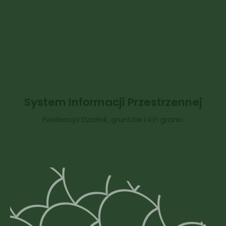
System Informacji Przestrzennej
Ewidencja Działek, gruntów i ich granic