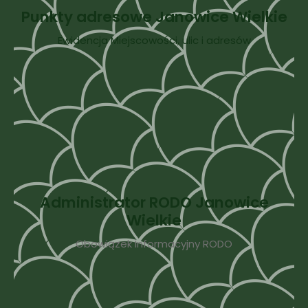
Punkty adresowe Janowice Wielkie
Ewidencja Miejscowości, ulic i adresów
Administrator RODO Janowice
Wielkie
Obowiązek Informacyjny RODO