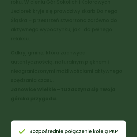
roku. W cieniu Gór Sokolich i Kolorowych
Jeziorek kryje się prawdziwy skarb Dolnego
Śląska – przestrzeń stworzona zarówno do
aktywnego wypoczynku, jak i do pełnego
relaksu.
Odkryj gminę, która zachwyca
autentycznością, naturalnym pięknem i
nieograniczonymi możliwościami aktywnego
spędzania czasu.
Janowice Wielkie – tu zaczyna się Twoja
górska przygoda.
Bozpośrednie połączenie koleją PKP