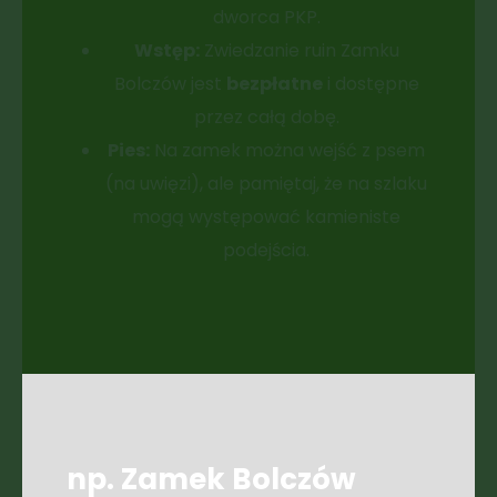
dworca PKP.
Wstęp:
Zwiedzanie ruin Zamku
Bolczów jest
bezpłatne
i dostępne
przez całą dobę.
Pies:
Na zamek można wejść z psem
(na uwięzi), ale pamiętaj, że na szlaku
mogą występować kamieniste
podejścia.
np. Zamek Bolczów