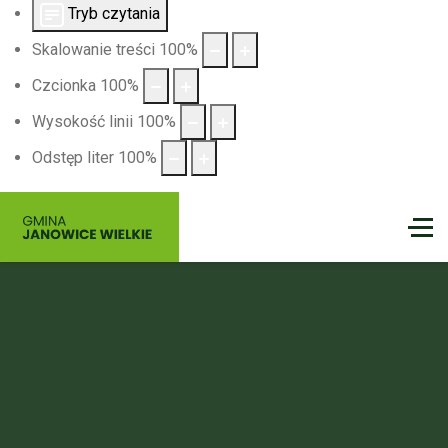
Tryb czytania
Skalowanie treści
100
%
Czcionka
100
%
Wysokość linii
100
%
Odstęp liter
100
%
Gmina
Janowice Wielkie
Nie czekaj na idealny moment — on właśnie nadszedł.
Spakuj dobry humor, zabierz bliskich i wyrusz tam, gdzie