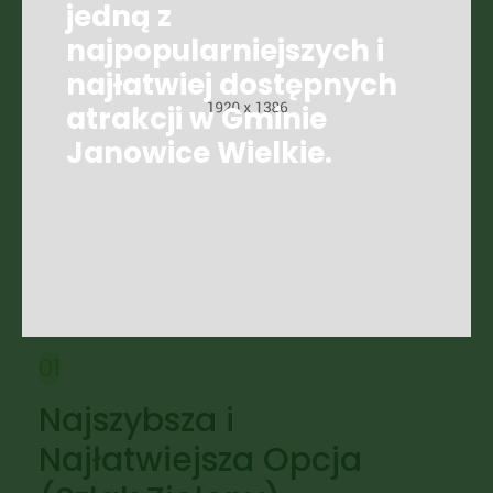
jedną z
najpopularniejszych i
najłatwiej dostępnych
atrakcji w Gminie
Janowice Wielkie.
01
Najszybsza i
Najłatwiejsza Opcja