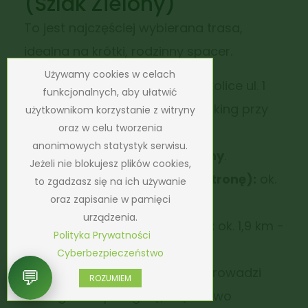
(Szlak Zielony)
To jest najczęściej wybierana trasa,
idealna na krótki, rodzinny spacer.
Używamy cookies w celach
Start:
Janowice Wielkie (okolice ul. 1
funkcjonalnych, aby ułatwić
Maja / ul. Zamkowej lub parking przy
użytkownikom korzystanie z witryny
oraz w celu tworzenia
wejściu na szlak).
anonimowych statystyk serwisu.
Oznakowanie:
Szlak
Zielony
.
Jeżeli nie blokujesz plików cookies,
Czas przejścia (w jedną stronę):
ok.
to zgadzasz się na ich używanie
oraz zapisanie w pamięci
40–45 minut.
urządzenia.
Długość (w jedną stronę):
ok. 1,9 km -
Polityka Prywatności
2,3 km.
Cyberbezpieczeństwo
Charakterystyka:
Trasa prowadzi
💬
ROZUMIEM
łagodnie pod górę, częściowo