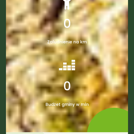
0
Zaludnienie na km
0
Budżet gminy w mln